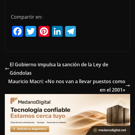
Compartir en:
F
T
P
L
T
a
w
i
i
e
c
i
n
n
l
e
t
t
k
e
El Gobierno impulsa la sanción de la Ley de
Góndolas
b
t
e
e
g
Mauricio Macri: «No nos van a llevar puestos como
o
e
r
d
r
en el 2001»
o
r
e
I
a
k
s
n
m
t