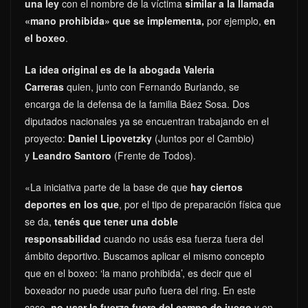
una ley
con el nombre de la víctima
similar a la llamada
«mano prohibida» que se implementa,
por ejemplo,
en
el boxeo
.
La idea original es de la abogada Valeria
Carreras
quien, junto con Fernando Burlando, se
encarga de la defensa de la familia Báez Sosa. Dos
diputados nacionales ya se encuentran trabajando en el
proyecto:
Daniel Lipovetzky
(Juntos por el Cambio)
y
Leandro Santoro
(Frente de Todos).
«La iniciativa parte de la base de que
hay ciertos
deportes en los que
, por el tipo de preparación física que
se da,
tenés que tener una doble
responsabilidad
cuando no usás esa fuerza fuera del
ámbito deportivo. Buscamos aplicar el mismo concepto
que en el boxeo: ‘la mano prohibida’, es decir que el
boxeador no puede usar puño fuera del ring. En este
caso,
no usar la fuerza fuera del campo de juego
y en