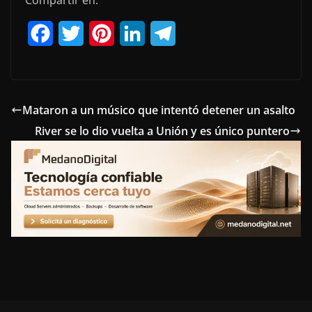
F
T
P
L
T
a
w
i
i
e
c
i
n
n
l
e
t
t
k
e
Mataron a un músico que intentó detener un asalto
River se lo dio vuelta a Unión y es único puntero
b
t
e
e
g
o
e
r
d
r
o
r
e
I
a
k
s
n
m
t