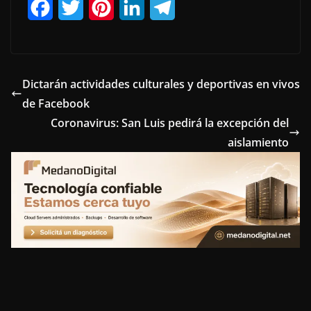
F
T
P
L
T
a
w
i
i
e
c
i
n
n
l
e
t
t
k
e
Dictarán actividades culturales y deportivas en vivos
de Facebook
b
t
e
e
g
Coronavirus: San Luis pedirá la excepción del
o
e
r
d
r
aislamiento
o
r
e
I
a
k
s
n
m
t