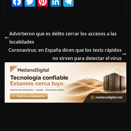
F
T
P
L
T
a
w
i
i
e
c
i
n
n
l
e
t
t
k
e
Advirtieron que es delito cerrar los accesos a las
localidades
b
t
e
e
g
Coronavirus: en España dicen que los tests rápidos
o
e
r
d
r
no sirven para detectar el virus
o
r
e
I
a
k
s
n
m
t