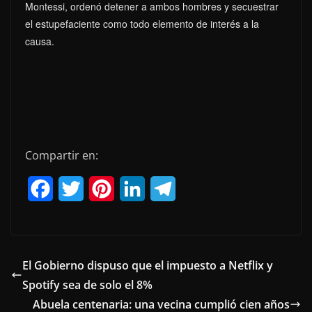
Montessi, ordenó detener a ambos hombres y secuestrar
el estupefaciente como todo elemento de interés a la
causa.
Compartir en:
F
T
P
L
T
a
w
i
i
e
c
i
n
n
l
e
t
t
k
e
El Gobierno dispuso que el impuesto a Netflix y
Spotify sea de solo el 8%
b
t
e
e
g
Abuela centenaria: una vecina cumplió cien años