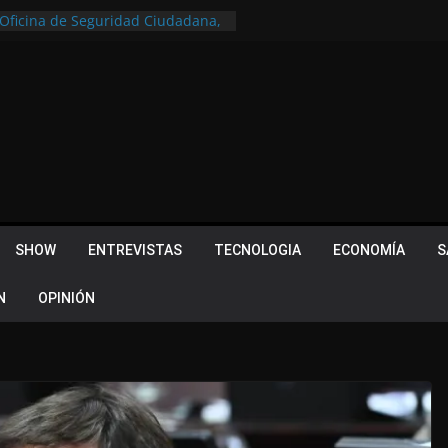
a Oficina de Seguridad Ciudadana,
tral de Monitoreo
u lugar en el Camino Turístico de
s 102 años con un importante
lotes ¿Cuales son los requisitos
 Quevedo volvió a hacer historia en
acional
 Piquillín al gran cierre en Monte
ly Metropolitano
SHOW
ENTREVISTAS
TECNOLOGIA
ECONOMÍA
S
N
OPINIÓN