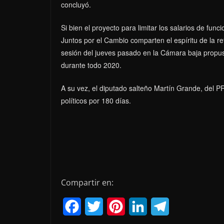
concluyó.
Si bien el proyecto para limitar los salarios de fun
Juntos por el Cambio comparten el espíritu de la r
sesión del jueves pasado en la Cámara baja propuso
durante todo 2020.
A su vez, el diputado salteño Martín Grande, del P
políticos por 180 días.
Compartir en:
F
T
P
L
T