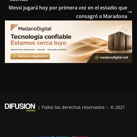
b
t
e
e
g
Messi jugará hoy por primera vez en el estadio que
o
e
r
d
r
consagró a Maradona
o
r
e
I
a
k
s
n
m
t
| Todos los derechos reservados – © 2021