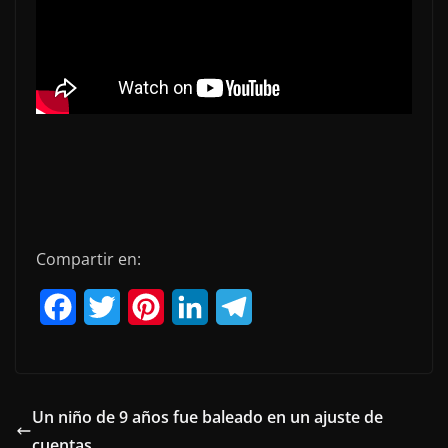
Compartir en:
F
T
P
L
T
a
w
i
i
e
c
i
n
n
l
e
t
t
k
e
Un niño de 9 años fue baleado en un ajuste de
cuentas