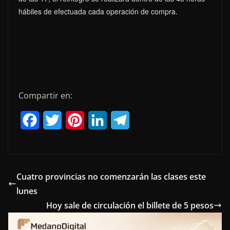
hábiles de efectuada cada operación de compra.
Compartir en:
F
T
P
L
T
a
w
i
i
e
c
i
n
n
l
e
t
t
k
e
Cuatro provincias no comenzarán las clases este
lunes
b
t
e
e
g
Hoy sale de circulación el billete de 5 pesos
o
e
r
d
r