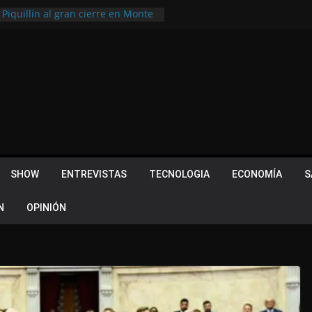
 Piquillín al gran cierre en Monte
ly Metropolitano
tir, pero terminó dejando una
u lugar en el Camino Turístico de
s 102 años con un importante
lotes ¿Cuales son los requisitos
 Quevedo volvió a hacer historia en
acional
SHOW
ENTREVISTAS
TECNOLOGIA
ECONOMÍA
S
N
OPINIÓN