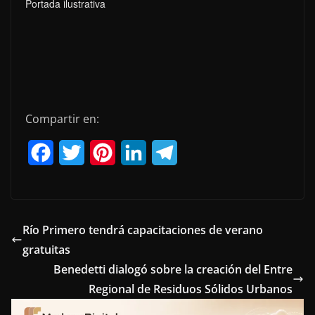
Portada ilustrativa
Compartir en:
F
T
P
L
T
a
w
i
i
e
c
i
n
n
l
e
t
t
k
e
Río Primero tendrá capacitaciones de verano
gratuitas
b
t
e
e
g
Benedetti dialogó sobre la creación del Entre
o
e
r
d
r
Regional de Residuos Sólidos Urbanos
o
r
e
I
a