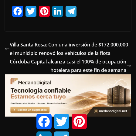
F
T
P
L
T
a
w
i
i
e
c
i
n
n
l
e
t
t
k
e
Villa Santa Rosa: Con una inversión de $172.000.000
el municipio renovó los vehículos de la flota
b
t
e
e
g
Córdoba Capital alcanza casi el 100% de ocupación
o
e
r
d
r
hotelera para este fin de semana
o
r
e
I
a
k
s
n
m
t
F
T
P
a
w
i
c
i
n
e
t
t
L
T
b
t
e