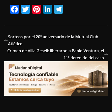
F
T
P
L
T
a
w
i
i
e
c
i
n
n
l
e
t
t
k
e
Sorteos por el 20º aniversario de la Mutual Club
Atlético
b
t
e
e
g
Crimen de Villa Gesell: liberaron a Pablo Ventura, el
o
e
r
d
r
11º detenido del caso
o
r
e
I
a
k
s
n
m
t