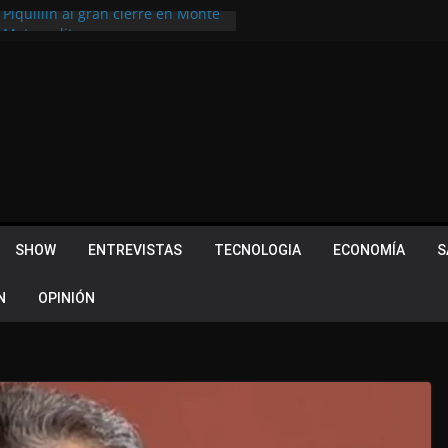
 Piquillín al gran cierre en Monte
ly Metropolitano
tir, pero terminó dejando una
u lugar en el Camino Turístico de
s 102 años con un importante
lotes ¿Cuales son los requisitos
 Quevedo volvió a hacer historia en
acional
SHOW
ENTREVISTAS
TECNOLOGIA
ECONOMÍA
S
N
OPINIÓN