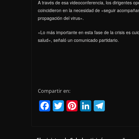
A través de esa videoconferencia, los dirigentes op
coincidieron en la necesidad de «seguir acompañan
propagación del virus».
«Lo más importante en esta fase de la crisis es cui
salud», señaló un comunicado partidario.
Compartir en:
F
T
P
L
T
a
w
i
i
e
c
i
n
n
l