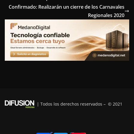
Confirmado: Realizarán un cierre de los Carnavales
b
t
e
e
g
Regionales 2020
o
e
r
d
r
o
r
e
I
a
k
s
n
m
t
| Todos los derechos reservados – © 2021