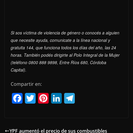
Si sos víctima de violencia de género o conocés a alguien
que necesite ayuda, comunicate a la línea nacional y
gratuita 144, que funciona todos los días del año, las 24
horas. También podés dirigirte al Polo Integral de la Mujer
(teléfono 0800 888 9898, Entre Ríos 680, Córdoba
Capital).
Compartir en:
F
T
P
L
T
a
w
i
i
e
c
i
n
n
l
e
t
t
k
e
YPF aumentó el precio de sus combustibles