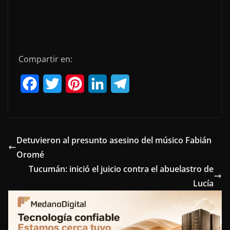
Compartir en:
F
T
P
L
T
a
w
i
i
e
c
i
n
n
l
e
t
t
k
e
Detuvieron al presunto asesino del músico Fabián
Oromé
b
t
e
e
g
Tucumán: inició el juicio contra el abuelastro de
o
e
r
d
r
Lucía
o
r
e
I
a
k
s
n
m