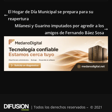
c
i
n
n
l
e
t
t
k
e
El Hogar de Día Municipal se prepara para su
reapertura
b
t
e
e
g
Milanesi y Guarino imputados por agredir a los
o
e
r
d
r
amigos de Fernando Báez Sosa
o
r
e
I
a
k
s
n
m
t
| Todos los derechos reservados – © 2021