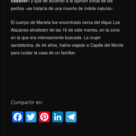
cadáver»
y que de acuerdo a la opinión inicial de los
peritos «se trataría de una muerte de índole natural».
El cuerpo de Mariela fue encontrado cerca del dique Los
Alazanes alrededor de las 16 de este martes, en la zona
en la que era intensamente buscada. La mujer
santafecina, de 44 años, había viajado a Capilla del Monte
para cuidar la casa de un familiar.
Compartir en:
F
T
P
L
T
a
w
i
i
e