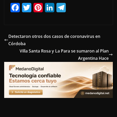
F
T
P
L
T
a
w
i
i
e
c
i
n
n
l
e
t
t
k
e
Detectaron otros dos casos de coronavirus en
Córdoba
b
t
e
e
g
Villa Santa Rosa y La Para se sumaron al Plan
o
e
r
d
r
Argentina Hace
o
r
e
I
a
k
s
n
m
t