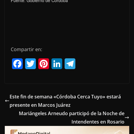
Fuente: Gobierno de Córdoba
Compartir en:
F
T
P
L
T
a
w
i
i
e
c
i
n
n
l
e
t
t
k
e
Este fin de semana «Córdoba Cerca Tuyo» estará
presente en Marcos Juárez
b
t
e
e
g
Mariángeles Arneudo participó de la Noche de
o
e
r
d
r
Intendentes en Rosario
o
r
e
I
a