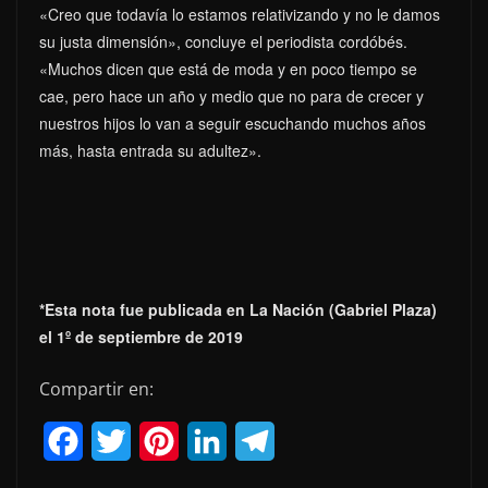
«Creo que todavía lo estamos relativizando y no le damos
su justa dimensión», concluye el periodista cordóbés.
«Muchos dicen que está de moda y en poco tiempo se
cae, pero hace un año y medio que no para de crecer y
nuestros hijos lo van a seguir escuchando muchos años
más, hasta entrada su adultez».
*Esta nota fue publicada en La Nación (Gabriel Plaza)
el 1º de septiembre de 2019
Compartir en:
F
T
P
L
T
a
w
i
i
e