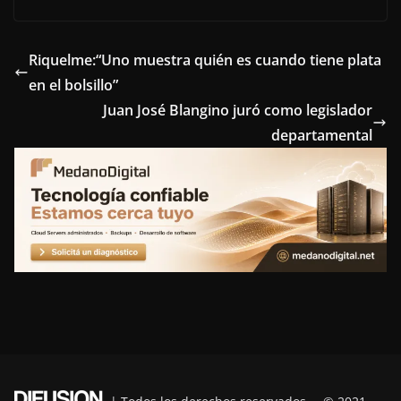
c
i
n
n
l
e
t
t
k
e
Riquelme:“Uno muestra quién es cuando tiene plata
en el bolsillo”
b
t
e
e
g
Juan José Blangino juró como legislador
o
e
r
d
r
departamental
o
r
e
I
a
k
s
n
m
t