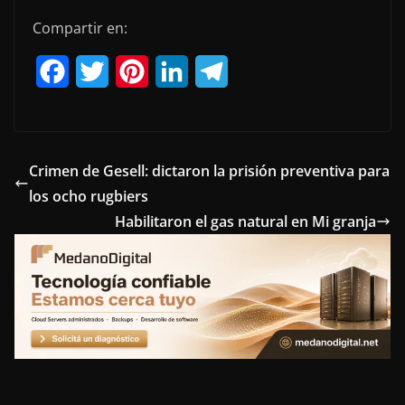
Compartir en:
F
T
P
L
T
a
w
i
i
e
c
i
n
n
l
e
t
t
k
e
Crimen de Gesell: dictaron la prisión preventiva para
los ocho rugbiers
b
t
e
e
g
Habilitaron el gas natural en Mi granja
o
e
r
d
r
o
r
e
I
a
k
s
n
m
t