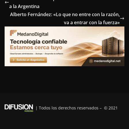
a la Argentina
b
t
e
e
g
Alberto Fernández: «Lo que no entre con la razón,
o
e
r
d
r
va a entrar con la fuerza»
o
r
e
I
a
k
s
n
m
t
| Todos los derechos reservados – © 2021