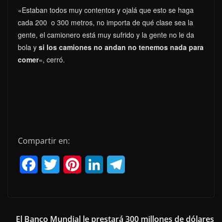
«Estaban todos muy contentos y ojalá que esto se haga
cada 200 o 300 metros, no importa de qué clase sea la
gente, el camionero está muy sufrido y la gente no le da
bola y
si los camiones no andan no tenemos nada para
comer
«, cerró.
Compartir en:
F
T
P
L
T
a
w
i
i
e
c
i
n
n
l
e
t
t
k
e
El Banco Mundial le prestará 300 millones de dólares