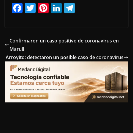
F
T
P
L
T
a
w
i
i
e
c
i
n
n
l
e
t
t
k
e
Confirmaron un caso positivo de coronavirus en
Marull
b
t
e
e
g
Arroyito: detectaron un posible caso de coronavirus
o
e
r
d
r
o
r
e
I
a
k
s
n
m
t