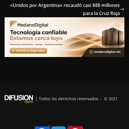
«Unidos por Argentina» recaudó casi $88 millones
o
e
r
d
r
para la Cruz Roja
o
r
e
I
a
k
s
n
m
t
| Todos los derechos reservados – © 2021
F
T
P