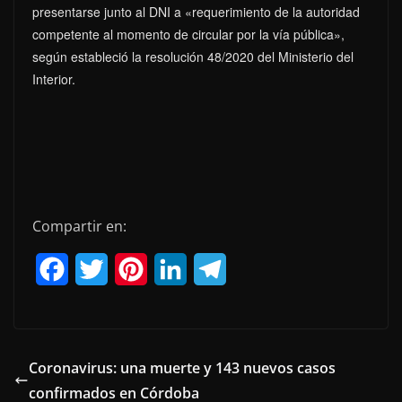
presentarse junto al DNI a «requerimiento de la autoridad
competente al momento de circular por la vía pública»,
según estableció la resolución 48/2020 del Ministerio del
Interior.
Compartir en:
F
T
P
L
T
a
w
i
i
e
c
i
n
n
l
e
t
t
k
e
Coronavirus: una muerte y 143 nuevos casos
confirmados en Córdoba
b
t
e
e
g