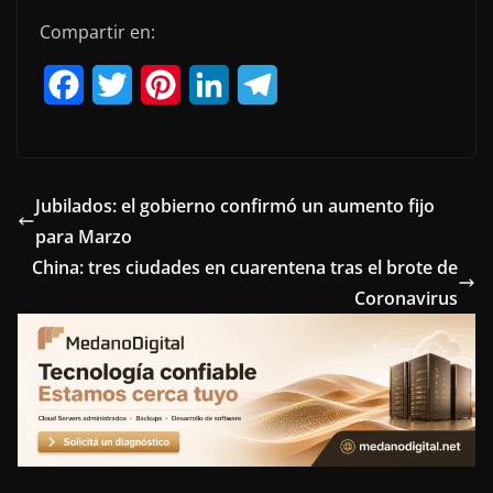
Compartir en:
F
T
P
L
T
a
w
i
i
e
c
i
n
n
l
e
t
t
k
e
Jubilados: el gobierno confirmó un aumento fijo
para Marzo
b
t
e
e
g
China: tres ciudades en cuarentena tras el brote de
o
e
r
d
r
Coronavirus
o
r
e
I
a
k
s
n
m
t