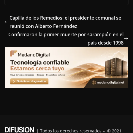
c
i
n
n
l
e
t
t
k
e
Capilla de los Remedios: el presidente comunal se
reunió con Alberto Fernández
b
t
e
e
g
Confirmaron la primer muerte por sarampión en el
o
e
r
d
r
país desde 1998
o
r
e
I
a
k
s
n
m
t
| Todos los derechos reservados – © 2021