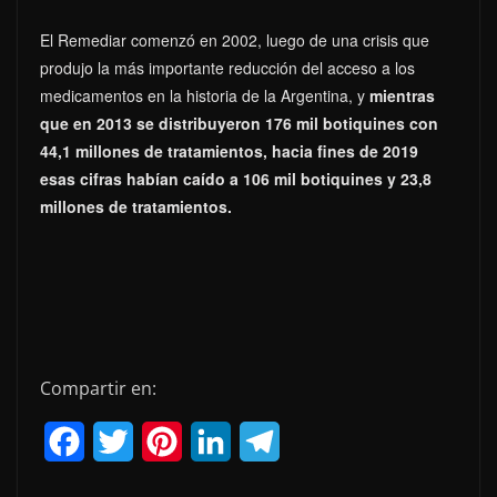
El Remediar comenzó en 2002, luego de una crisis que
produjo la más importante reducción del acceso a los
medicamentos en la historia de la Argentina, y
mientras
que en 2013 se distribuyeron 176 mil botiquines con
44,1 millones de tratamientos, hacia fines de 2019
esas cifras habían caído a 106 mil botiquines y 23,8
millones de tratamientos.
Compartir en:
F
T
P
L
T
a
w
i
i
e