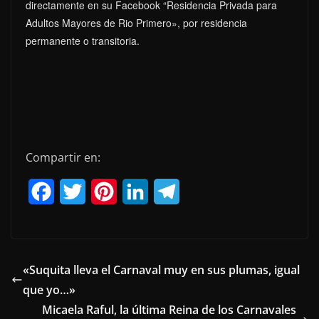
directamente en su Facebook “Residencia Privada para
Adultos Mayores de Rio Primero», por residencia
permanente o transitoria.
Compartir en:
F
T
P
L
T
a
w
i
i
e
c
i
n
n
l
e
t
t
k
e
«Suquita lleva el Carnaval muy en sus plumas, igual
que yo…»
b
t
e
e
g
Micaela Raful, la última Reina de los Carnavales