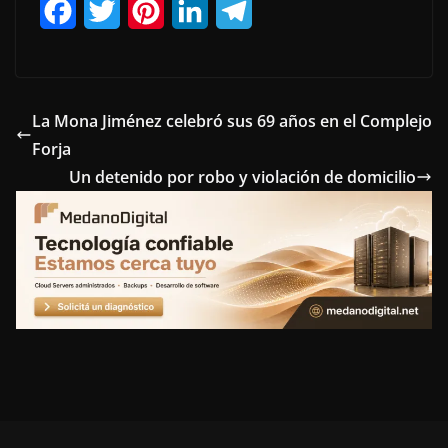
F
T
P
L
T
a
w
i
i
e
c
i
n
n
l
e
t
t
k
e
La Mona Jiménez celebró sus 69 años en el Complejo
Forja
b
t
e
e
g
Un detenido por robo y violación de domicilio
o
e
r
d
r
o
r
e
I
a
k
s
n
m
t