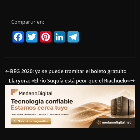
Compartir en:
F
T
P
L
T
a
w
i
i
e
c
i
n
n
l
e
t
t
k
e
BEG 2020: ya se puede tramitar el boleto gratuito
Llaryora: «El río Suquía está peor que el Riachuelo»
b
t
e
e
g
o
e
r
d
r
o
r
e
I
a
k
s
n
m
t