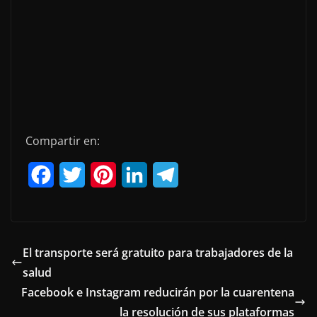
Compartir en:
F
T
P
L
T
a
w
i
i
e
c
i
n
n
l
e
t
t
k
e
El transporte será gratuito para trabajadores de la
salud
b
t
e
e
g
Facebook e Instagram reducirán por la cuarentena
o
e
r
d
r
la resolución de sus plataformas