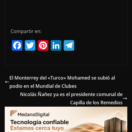
Compartir en:
F
T
P
L
T
a
w
i
i
e
c
i
n
n
l
e
t
t
k
e
El Monterrey del «Turco» Mohamed se subió al
podio en el Mundial de Clubes
b
t
e
e
g
Nicolás Ñañez ya es el presidente comunal de
o
e
r
d
r
Capilla de los Remedios
o
r
e
I
a
k
s
n
m
t