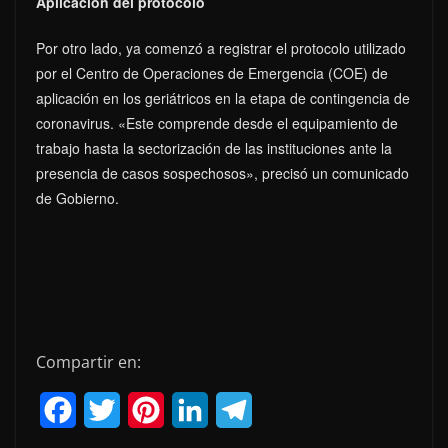
Aplicación del protocolo
Por otro lado, ya comenzó a registrar el protocolo utilizado
por el Centro de Operaciones de Emergencia (COE) de
aplicación en los geriátricos en la etapa de contingencia de
coronavirus. «Este comprende desde el equipamiento de
trabajo hasta la sectorización de las instituciones ante la
presencia de casos sospechosos», precisó un comunicado
de Gobierno.
Compartir en:
F
T
P
L
T
a
w
i
i
e