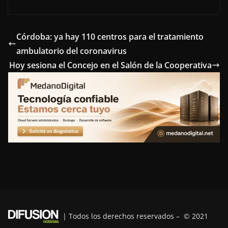
c
i
n
n
l
e
t
t
k
e
Córdoba: ya hay 110 centros para el tratamiento
ambulatorio del coronavirus
b
t
e
e
g
Hoy sesiona el Concejo en el Salón de la Cooperativa
o
e
r
d
r
o
r
e
I
a
k
s
n
m
t
| Todos los derechos reservados – © 2021