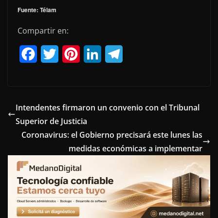
Fuente: Télam
Compartir en:
F
T
P
L
T
a
w
i
i
e
c
i
n
n
l
e
t
t
k
e
Intendentes firmaron un convenio con el Tribunal
Superior de Justicia
b
t
e
e
g
Coronavirus: el Gobierno precisará este lunes las
o
e
r
d
r
medidas económicas a implementar
o
r
e
I
a
k
s
n
m
t