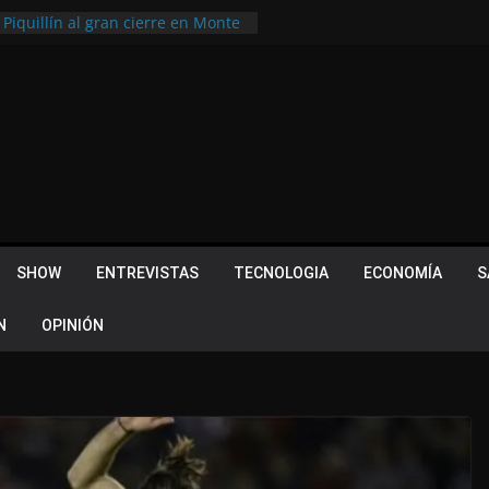
 Piquillín al gran cierre en Monte
ly Metropolitano
tir, pero terminó dejando una
u lugar en el Camino Turístico de
s 102 años con un importante
lotes ¿Cuales son los requisitos
 Quevedo volvió a hacer historia en
acional
SHOW
ENTREVISTAS
TECNOLOGIA
ECONOMÍA
S
N
OPINIÓN