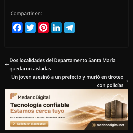
Compartir en:
F
T
P
L
T
a
w
i
i
e
c
i
n
n
l
e
t
t
k
e
Dos localidades del Departamento Santa María
quedaron aisladas
b
t
e
e
g
Un joven asesinó a un prefecto y murió en tiroteo
o
e
r
d
r
con policías
o
r
e
I
a
k
s
n
m
t