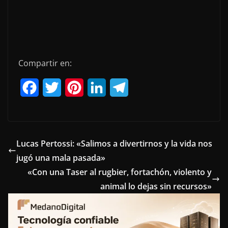
Compartir en:
F
T
P
L
T
a
w
i
i
e
c
i
n
n
l
e
t
t
k
e
Lucas Pertossi: «Salimos a divertirnos y la vida nos
jugó una mala pasada»
b
t
e
e
g
«Con una Taser al rugbier, fortachón, violento y
o
e
r
d
r
animal lo dejas sin recursos»
o
r
e
I
a
k
s
n
m