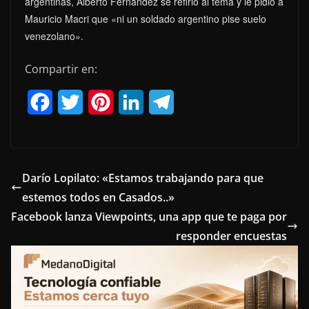
argentinas, Alberto Fernández se refirió al tema y le pidió a
Mauricio Macri que «ni un soldado argentino pise suelo
venezolano».
Compartir en:
F
T
P
L
T
a
w
i
i
e
c
i
n
n
l
e
t
t
k
e
Darío Lopilato: «Estamos trabajando para que
estemos todos en Casados..»
b
t
e
e
g
Facebook lanza Viewpoints, una app que te paga por
o
e
r
d
r
responder encuestas
o
r
e
I
a
k
s
n
m
t