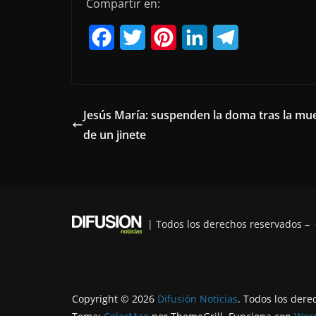
Compartir en:
F
T
P
L
T
a
w
i
i
e
c
i
n
n
l
e
t
t
k
e
Jesús María: suspenden la doma tras la mu
de un jinete
b
t
e
e
g
o
e
r
d
r
o
r
e
I
a
k
s
n
m
| Todos los derechos reservados –
t
Copyright © 2026
Difusión Noticias
. Todos los dere