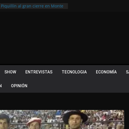
 Piquillín al gran cierre en Monte
ly Metropolitano
tir, pero terminó dejando una
u lugar en el Camino Turístico de
s 102 años con un importante
lotes ¿Cuales son los requisitos
 Quevedo volvió a hacer historia en
acional
SHOW
ENTREVISTAS
TECNOLOGIA
ECONOMÍA
S
N
OPINIÓN