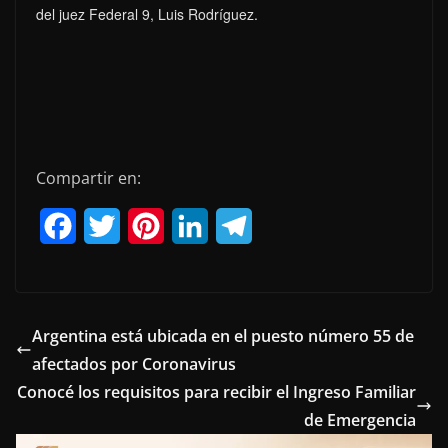
del juez Federal 9, Luis Rodríguez.
Compartir en:
F
T
P
L
T
a
w
i
i
e
c
i
n
n
l
e
t
t
k
e
Argentina está ubicada en el puesto número 55 de
afectados por Coronavirus
b
t
e
e
g
Conocé los requisitos para recibir el Ingreso Familiar
o
e
r
d
r
de Emergencia
o
r
e
I
a