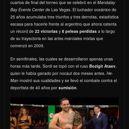
cuartos de final del torneo que se celebró en el
Mandalay
Bay Events Center
de Las Vegas. El luchador oceánico de
25 años acumulaba tres triunfos y tres derrotas, estadística
escasa para hacerle frente al argentino que ahora ostenta
un récord de
22 victorias
y
8 peleas
perdidas
a lo largo
de su trayectoria en las artes marciales mixtas que
comenzó en 2009.
En semifinales, las cuales se desarrollaron apenas unas
horas más tarde, Sordi se topó con el ruso
Bozigit Ataev
,
quien le había ganado por nocaut dos meses antes.
He-
Man
mostró sus cualidades y se llevó el combate contra el
deportista de 40 años por
sumisión
.