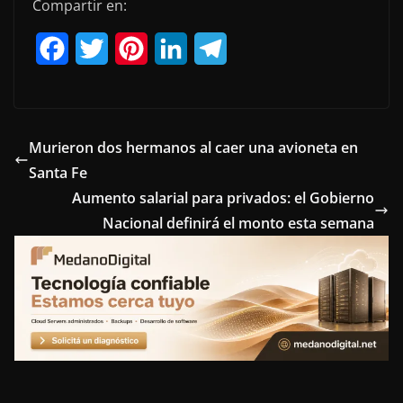
Compartir en:
F
T
P
L
T
a
w
i
i
e
c
i
n
n
l
e
t
t
k
e
Murieron dos hermanos al caer una avioneta en
Santa Fe
b
t
e
e
g
Aumento salarial para privados: el Gobierno
o
e
r
d
r
Nacional definirá el monto esta semana
o
r
e
I
a
k
s
n
m
t