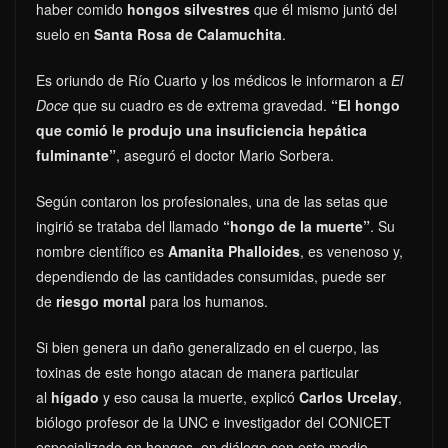
haber comido
hongos silvestres
que él mismo juntó del
suelo en
Santa Rosa de Calamuchita
.
Es oriundo de Río Cuarto y los médicos le informaron a
El
Doce
que su cuadro es de extrema gravedad.
“El hongo
que comió le produjo una insuficiencia hepática
fulminante”
, aseguró el doctor Mario Sorbera.
Según contaron los profesionales, una de las setas que
ingirió se trataba del llamado
“hongo de la muerte”
. Su
nombre científico es
Amanita Phalloides
, es venenoso y,
dependiendo de las cantidades consumidas, puede ser
de
riesgo mortal
para los humanos.
Si bien genera un daño generalizado en el cuerpo, las
toxinas de este hongo atacan de manera particular
al
hígado
y eso causa la muerte, explicó
Carlos Urcelay
,
biólogo profesor de la UNC e investigador del CONICET
especializado en hongos, en diálogo con este medio.