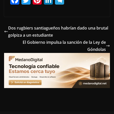
a
w
i
i
e
c
i
n
n
l
e
t
t
k
e
Dos rugbiers santiagueños habrían dado una brutal
golpiza a un estudiante
b
t
e
e
g
El Gobierno impulsa la sanción de la Ley de
o
e
r
d
r
Góndolas
o
r
e
I
a
k
s
n
m
t