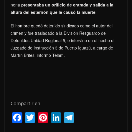
nena
presentaba un orificio de entrada y salida a la
altura del esternón que le causó la muerte.
El hombre quedó detenido sindicado como el autor del
crimen y fue trasladado a la División Resguardo de
Detenidos Unidad Regional 5, e intervino en el hecho el
Juzgado de Instrucción 3 de Puerto Iguazú, a cargo de
Martín Brites, informó Télam.
Compartir en:
F
T
P
L
T
a
w
i
i
e