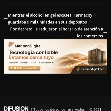
c
i
n
n
l
e
t
t
k
e
Mientras el alcohol en gel escasea, Farmacity
guardaba 9 mil unidades en sus depósitos
b
t
e
e
g
Por decreto, le redujeron el horario de atención a
o
e
r
d
r
los comercios
o
r
e
I
a
k
s
n
m
t
| Todos los derechos reservados – © 2021