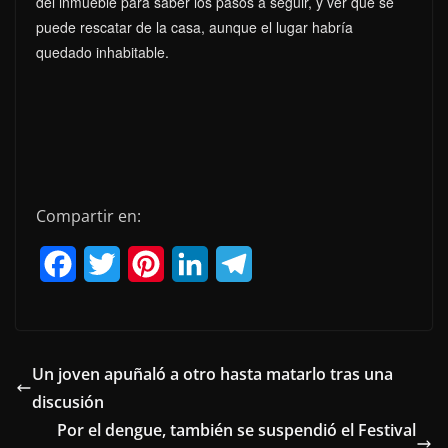
del inmueble para saber los pasos a seguir, y ver que se
puede rescatar de la casa, aunque el lugar habría
quedado inhabitable.
Compartir en:
F
T
P
L
T
a
w
i
i
e
c
i
n
n
l
e
t
t
k
e
Un joven apuñaló a otro hasta matarlo tras una
discusión
b
t
e
e
g
Por el dengue, también se suspendió el Festival
o
e
r
d
r