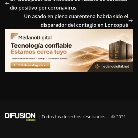
dio positivo por coronavirus
b
t
e
e
g
Un asado en plena cuarentena habría sido el
o
e
r
d
r
disparador del contagio en Loncopué
o
r
e
I
a
k
s
n
m
t
| Todos los derechos reservados – © 2021