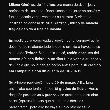
Liliana Giménez de 44 años
, era mamá de dos hijos y
profesora de literatura. Daba clases a mujeres en prisión y
fue destacada varias veces en su carrera. Vivía en la
localidad cordobesa de Villa Giardino y
murió de manera
trágica debido a una neumonía
.
En medio de la complicada situación por el coronavirus, la
docente fue relatando todo lo que le ocurría a través de su
cuenta de
Twitter
. Según ella indicó,
recién después del
octavo día con fiebre un médico fue a verla a su casa
y
denunció que no lo habían hecho antes porque su caso
no
era compatible con un cuadro de COVID-19
.
Su primera publicación fue el
30 de marzo
. Allí Liliana
anunciaba que tenía más de
38 grados de fiebre
. Horas
después pasó los
39,6 grados
y se quejó de que su obra
social (Apross) le pidió que aumente la dosis de
paracetamol, pero que no vaya a un centro de salud