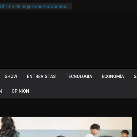
a Oficina de Seguridad Ciudadana,
tral de Monitoreo
u lugar en el Camino Turístico de
s 102 años con un importante
lotes ¿Cuales son los requisitos
 Quevedo volvió a hacer historia en
acional
 Piquillín al gran cierre en Monte
ly Metropolitano
SHOW
ENTREVISTAS
TECNOLOGIA
ECONOMÍA
S
N
OPINIÓN