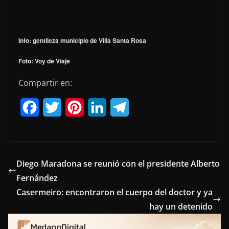
Info: gentileza municipio de Villa Santa Rosa
Foto: Voy de Viaje
Compartir en:
F
T
P
L
T
a
w
i
i
e
c
i
n
n
l
e
t
t
k
e
Diego Maradona se reunió con el presidente Alberto
Fernández
b
t
e
e
g
Casermeiro: encontraron el cuerpo del doctor y ya
o
e
r
d
r
hay un detenido
o
r
e
I
a