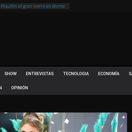
 Piquillín al gran cierre en Monte
ly Metropolitano
tir, pero terminó dejando una
u lugar en el Camino Turístico de
s 102 años con un importante
lotes ¿Cuales son los requisitos
 Quevedo volvió a hacer historia en
acional
SHOW
ENTREVISTAS
TECNOLOGIA
ECONOMÍA
S
N
OPINIÓN