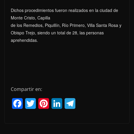
Dichos procedimientos fueron realizados en la ciudad de
Monte Cristo, Capilla
de los Remedios, Piquillín, Río Primero, Villa Santa Rosa y
Obispo Trejo, siendo un total de 28, las personas
aprehendidas.
Compartir en:
F
T
P
L
T
a
w
i
i
e
c
i
n
n
l