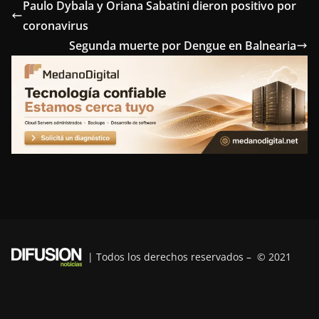
e
t
t
k
e
Paulo Dybala y Oriana Sabatini dieron positivo por
coronavirus
b
t
e
e
g
Segunda muerte por Dengue en Balnearia
o
e
r
d
r
o
r
e
I
a
k
s
n
m
t
| Todos los derechos reservados – © 2021