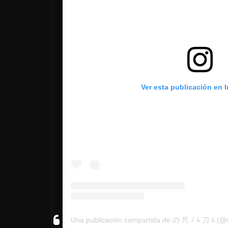
Ver esta publicación en 
Una publicación compartida de の 尺 ﾉ ﾑ 刀 ﾑ (@o