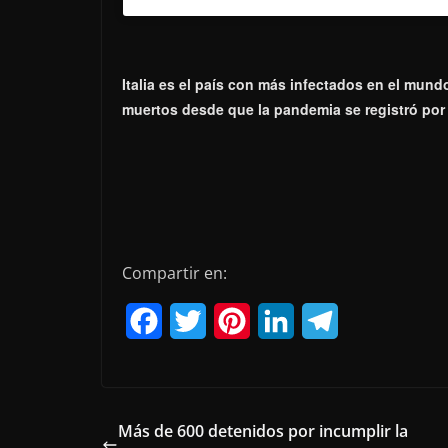
Italia es el país con más infectados en el mund
muertos desde que la pandemia se registró por 
Compartir en:
F
T
P
L
T
a
w
i
i
e
c
i
n
n
l
e
t
t
k
e
Más de 600 detenidos por incumplir la