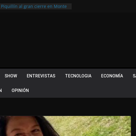
 Piquillín al gran cierre en Monte
ly Metropolitano
tir, pero terminó dejando una
u lugar en el Camino Turístico de
s 102 años con un importante
lotes ¿Cuales son los requisitos
 Quevedo volvió a hacer historia en
acional
SHOW
ENTREVISTAS
TECNOLOGIA
ECONOMÍA
S
N
OPINIÓN