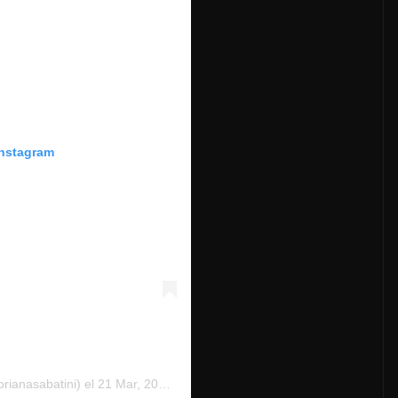
Instagram
rianasabatini)
el
21 Mar, 2020 a las 11:08 PDT