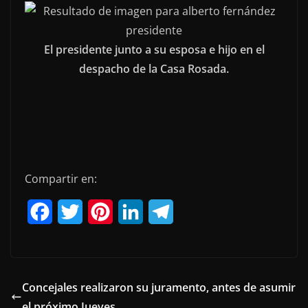
El presidente junto a su esposa e hijo en el
despacho de la Casa Rosada.
Compartir en:
F
T
P
L
T
a
w
i
i
e
c
i
n
n
l
e
t
t
k
e
Concejales realizaron su juramento, antes de asumir
el próximo Jueves