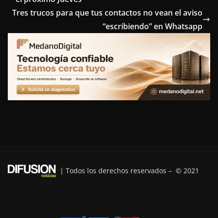
b
t
e
e
g
Tres trucos para que tus contactos no vean el aviso
o
e
r
d
r
“escribiendo” en Whatsapp
o
r
e
I
a
k
s
n
m
t
| Todos los derechos reservados – © 2021