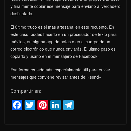
y finalmente copiar ese mensaje para enviarlo al verdadero
destinatario.
El último truco es el más artesanal en este recuento. En
este caso, podés hacerlo en un procesador de texto para
móviles, en alguna app de notas o en el cuerpo de un
correo electrónico que nunca enviarás. El último paso es
copiarlo y usarlo en el mensajero de Facebook.
Esa forma es, además, especialmente útil para enviar
mensajes que conviene revisar antes del «send»
Compartir en:
F
T
P
L
T
a
w
i
i
e
c
i
n
n
l