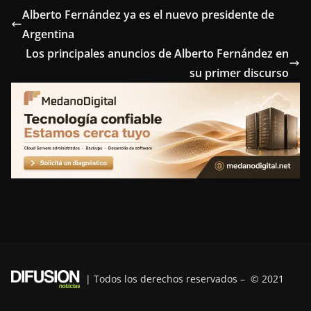
e
t
t
k
e
Alberto Fernández ya es el nuevo presidente de
Argentina
b
t
e
e
g
Los principales anuncios de Alberto Fernández en
o
e
r
d
r
su primer discurso
o
r
e
I
a
k
s
n
m
t
| Todos los derechos reservados – © 2021