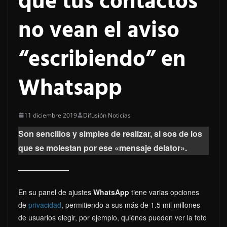
que tus contactos
no vean el aviso
“escribiendo” en
Whatsapp
11 diciembre 2019
Difusión Noticias
Son sencillos y simples de realizar, si sos de los
que se molestan por ese «mensaje delator».
En su panel de ajustes
WhatsApp
tiene varias opciones
de
privacidad
, permitiendo a sus más de 1.5 mil millones
de usuarios elegir, por ejemplo, quiénes pueden ver la foto